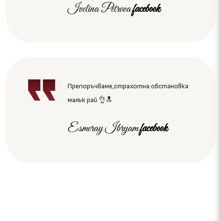
Ivelina Petrova
facebook
Препоръчваме,страхотна обстановка
малък рай 👌🔝
Esmeray Ibryam
facebook